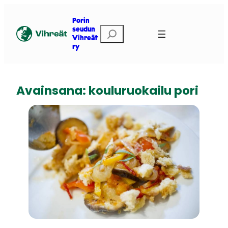
Siirry
sisältöön
Porin
E
seudun
Vihreät
t
ry
s
i
Avainsana:
kouluruokailu pori