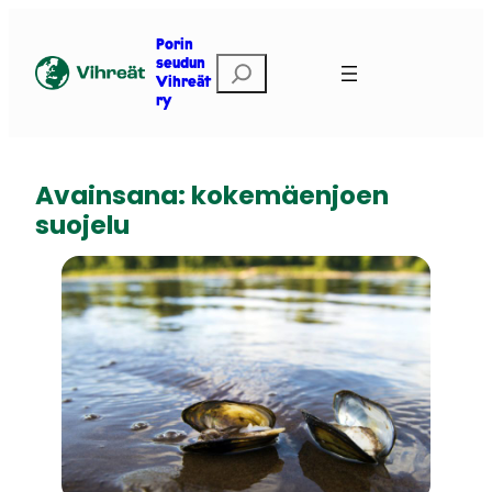
Siirry
sisältöön
Porin
E
seudun
Vihreät
t
ry
s
i
Avainsana:
kokemäenjoen
suojelu