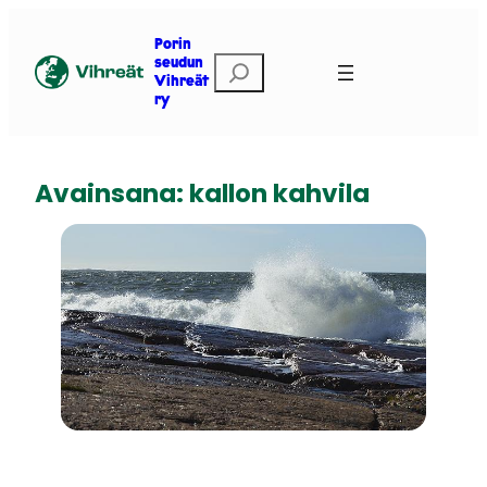
Siirry
sisältöön
Porin
E
seudun
Vihreät
t
ry
s
i
Avainsana:
kallon kahvila