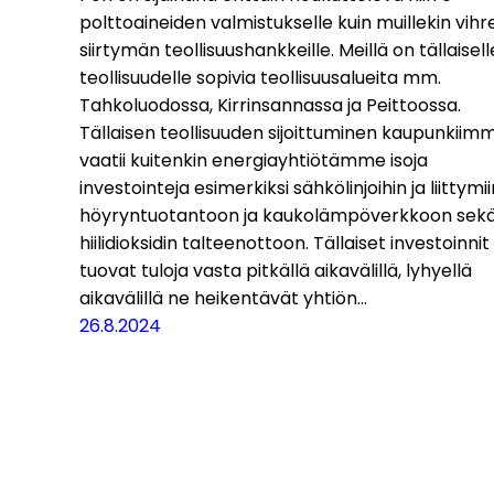
polttoaineiden valmistukselle kuin muillekin vih
siirtymän teollisuushankkeille. Meillä on tällaisell
teollisuudelle sopivia teollisuusalueita mm.
Tahkoluodossa, Kirrinsannassa ja Peittoossa.
Tällaisen teollisuuden sijoittuminen kaupunkiim
vaatii kuitenkin energiayhtiötämme isoja
investointeja esimerkiksi sähkölinjoihin ja liittymii
höyryntuotantoon ja kaukolämpöverkkoon sek
hiilidioksidin talteenottoon. Tällaiset investoinnit
tuovat tuloja vasta pitkällä aikavälillä, lyhyellä
aikavälillä ne heikentävät yhtiön…
26.8.2024