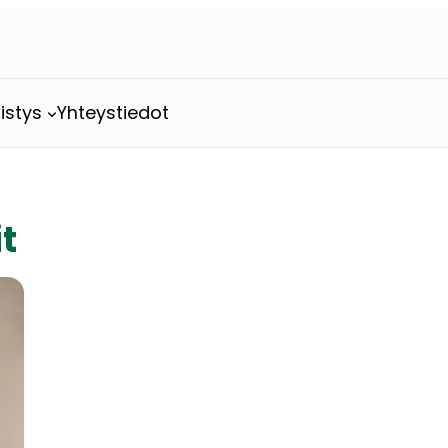
istys
Yhteystiedot
t