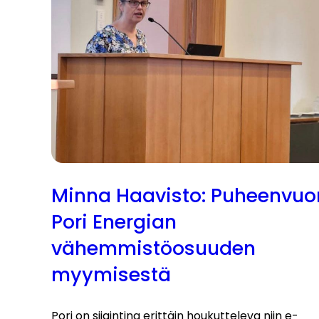
Minna Haavisto: Puheenvuo
Pori Energian
vähemmistöosuuden
myymisestä
Pori on sijaintina erittäin houkutteleva niin e-