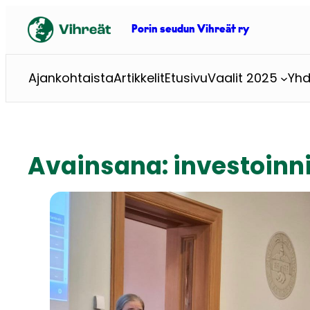
Siirry
sisältöön
Porin seudun Vihreät ry
Ajankohtaista
Artikkelit
Etusivu
Vaalit 2025
Yhd
Avainsana:
investoinni