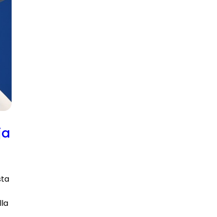
ja
sta
lla