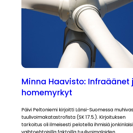
Minna Haavisto: Infraäänet 
homemyrkyt
Päivi Peltoniemi kirjoitti Länsi-Suomessa muhiva
tuulivoimakatastrofista (SK 17.5.). Kirjoituksen
tarkoitus oli ilmeisesti pelotella ihmisiä jonkinlaisi
vaihtoehtoisilla faktoilla tuulivoimaloiden