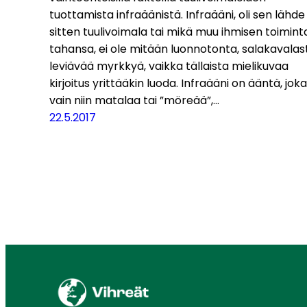
tuottamista infraäänistä. Infraääni, oli sen lähde
sitten tuulivoimala tai mikä muu ihmisen toimint
tahansa, ei ole mitään luonnotonta, salakavalast
leviävää myrkkyä, vaikka tällaista mielikuvaa
kirjoitus yrittääkin luoda. Infraääni on ääntä, jok
vain niin matalaa tai ”möreää”,…
22.5.2017