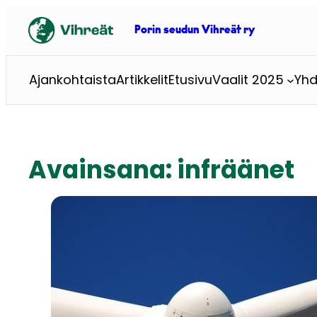
Siirry
sisältöön
Porin seudun Vihreät ry
Ajankohtaista
Artikkelit
Etusivu
Vaalit 2025
Yhd
Avainsana:
infräänet