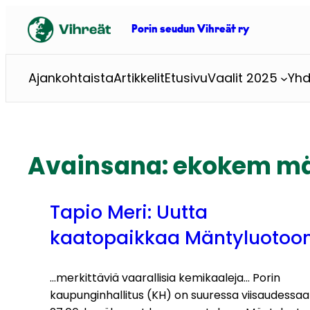
Siirry
sisältöön
Porin seudun Vihreät ry
Ajankohtaista
Artikkelit
Etusivu
Vaalit 2025
Yhd
Avainsana:
ekokem mä
Tapio Meri: Uutta
kaatopaikkaa Mäntyluotoo
…merkittäviä vaarallisia kemikaaleja… Porin
kaupunginhallitus (KH) on suuressa viisaudessa