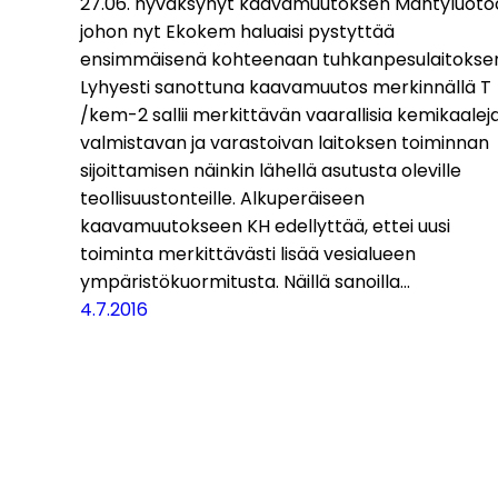
27.06. hyväksynyt kaavamuutoksen Mäntyluoto
johon nyt Ekokem haluaisi pystyttää
ensimmäisenä kohteenaan tuhkanpesulaitokse
Lyhyesti sanottuna kaavamuutos merkinnällä T
/kem-2 sallii merkittävän vaarallisia kemikaalej
valmistavan ja varastoivan laitoksen toiminnan
sijoittamisen näinkin lähellä asutusta oleville
teollisuustonteille. Alkuperäiseen
kaavamuutokseen KH edellyttää, ettei uusi
toiminta merkittävästi lisää vesialueen
ympäristökuormitusta. Näillä sanoilla…
4.7.2016