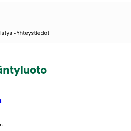
istys
Yhteystiedot
ntyluoto
n
an