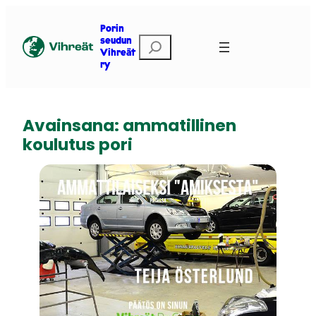
Siirry
sisältöön
Porin
E
seudun
Vihreät
t
ry
s
i
Avainsana:
ammatillinen
koulutus pori