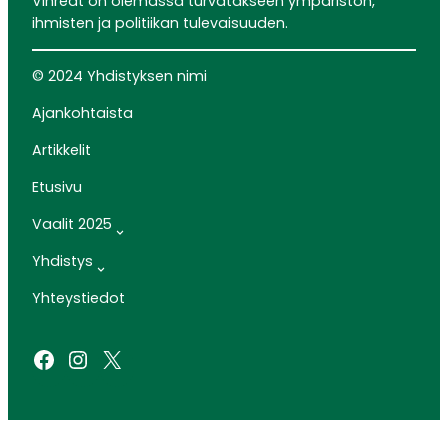
Vihreät on olemassa turvatakseen ympäristön,
ihmisten ja politiikan tulevaisuuden.
© 2024 Yhdistyksen nimi
Ajankohtaista
Artikkelit
Etusivu
Vaalit 2025
Yhdistys
Yhteystiedot
Facebook
Instagram
X