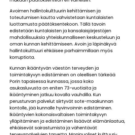
Avoimen hallintokulttuurin kehittämisen ja
toteutumisen kautta vahvistetaan kuntalaisten
luottamusta päätöksentekoon. Tällä tavoin
edistetään kuntalaisten ja kansalaisjärjestöjen
mahdollisuuksia yhteiskunnalliseen keskusteluun ja
oman kunnan kehittämiseen. Avoin ja läpinäkyvä
hallintokulttuuri ehkäisee parhaimmillaan myös
korruptiota.
Kunnan ikääntyvän väestön terveyden ja
toimintakyvyn edistäminen on oleellisen tärkeää
Porin tapaisessa kunnassa, jossa koko
asukasluvusta on eniten 73-vuotiaita ja
ikääntyminen jatkuu kovalla vauhdilla. Kun
perusturvan palvelut siirtyvät sote-maakunnan
kontolle, jää kunnalle hyvinvoinnin edistäminen.
Ikääntyvien kokonaisvaltaisen toimintakyvyn
ylläpitäminen ja edistäminen lisäävät elämänlaatua,
ehkäisevät sairastumista ja vähentävät
terveyspalvelujen tarvetta. Monipuoliset kulttuuri-,