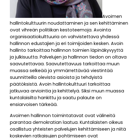
Avoimen
hallintokulttuurin noudattaminen ja sen kehittäminen
ovat vihreän politiikan kestoteemoja. Avointa
organisaatiokulttuuria on vahvistettava yhdessä
hallinnon edustajien ja eri toimijoiden kesken. Avoin
hallinto tarkoittaa hallinnon toimien läpinäkyvyyttä
ja julkisuutta. Palvelujen ja hallinnon tiedon on oltava
saavutettavaa. Saavutettavuus tarkoittaa muun
muassa selkeää ja ymmärrettävää viestintää
suunnitteilla olevista asioista ja tehdyistä
päätöksistä. Avoin hallintokulttuuri tarkoittaa
jatkuvaa arviointia ja kehittelyä. Siksi muun muassa
kuntalaisilta hankittu ja saatu palaute on
ensiarvoisen tärkeää.
Avoimen hallinnon toimintatavat ovat välineitä
parantaa demokratian laatua. Kuntalaisten oikeus
osallistua yhteisten palvelujen kehittämiseen ja niitä
koskevien ratkaisujen pohtimiseen ovat