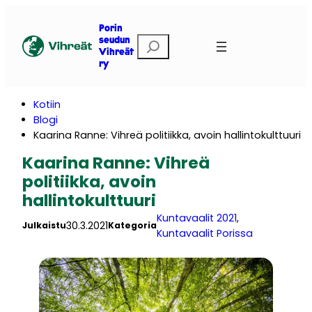
Siirry
sisältöön
Porin
E
seudun
Vihreät
t
ry
s
i
Kotiin
Blogi
Kaarina Ranne: Vihreä politiikka, avoin hallintokulttuuri
Kaarina Ranne: Vihreä
politiikka, avoin
hallintokulttuuri
Kuntavaalit 2021
, 
30.3.2021
Julkaistu
Kategoria
Kuntavaalit Porissa