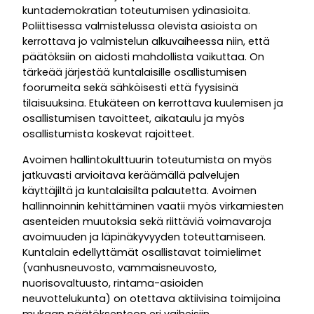
kuntademokratian toteutumisen ydinasioita.
Poliittisessa valmistelussa olevista asioista on
kerrottava jo valmistelun alkuvaiheessa niin, että
päätöksiin on aidosti mahdollista vaikuttaa. On
tärkeää järjestää kuntalaisille osallistumisen
foorumeita sekä sähköisesti että fyysisinä
tilaisuuksina. Etukäteen on kerrottava kuulemisen ja
osallistumisen tavoitteet, aikataulu ja myös
osallistumista koskevat rajoitteet.
Avoimen hallintokulttuurin toteutumista on myös
jatkuvasti arvioitava keräämällä palvelujen
käyttäjiltä ja kuntalaisilta palautetta. Avoimen
hallinnoinnin kehittäminen vaatii myös virkamiesten
asenteiden muutoksia sekä riittäviä voimavaroja
avoimuuden ja läpinäkyvyyden toteuttamiseen.
Kuntalain edellyttämät osallistavat toimielimet
(vanhusneuvosto, vammaisneuvosto,
nuorisovaltuusto, rintama-asioiden
neuvottelukunta) on otettava aktiivisina toimijoina
mukaan päätöksenteon eri vaiheisiin.