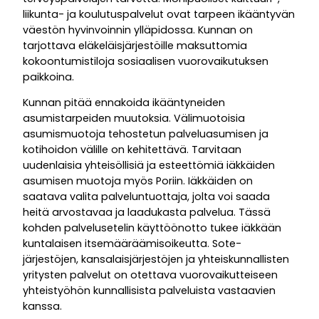
liikunta- ja koulutuspalvelut ovat tarpeen ikääntyvän
väestön hyvinvoinnin ylläpidossa. Kunnan on
tarjottava eläkeläisjärjestöille maksuttomia
kokoontumistiloja sosiaalisen vuorovaikutuksen
paikkoina.
Kunnan pitää ennakoida ikääntyneiden
asumistarpeiden muutoksia. Välimuotoisia
asumismuotoja tehostetun palveluasumisen ja
kotihoidon välille on kehitettävä. Tarvitaan
uudenlaisia yhteisöllisiä ja esteettömiä iäkkäiden
asumisen muotoja myös Poriin. Iäkkäiden on
saatava valita palveluntuottaja, jolta voi saada
heitä arvostavaa ja laadukasta palvelua. Tässä
kohden palvelusetelin käyttöönotto tukee iäkkään
kuntalaisen itsemääräämisoikeutta. Sote-
järjestöjen, kansalaisjärjestöjen ja yhteiskunnallisten
yritysten palvelut on otettava vuorovaikutteiseen
yhteistyöhön kunnallisista palveluista vastaavien
kanssa.