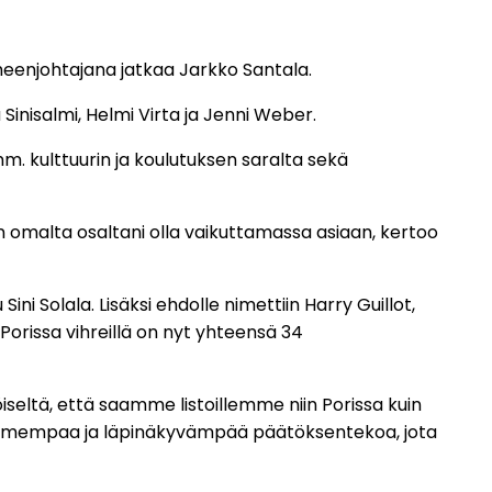
puheenjohtajana jatkaa Jarkko Santala.
Sinisalmi, Helmi Virta ja Jenni Weber.
m. kulttuurin ja koulutuksen saralta sekä
 omalta osaltani olla vaikuttamassa asiaan, kertoo
i Solala. Lisäksi ehdolle nimettiin Harry Guillot,
 Porissa vihreillä on nyt yhteensä 34
iseltä, että saamme listoillemme niin Porissa kuin
avoimempaa ja läpinäkyvämpää päätöksentekoa, jota