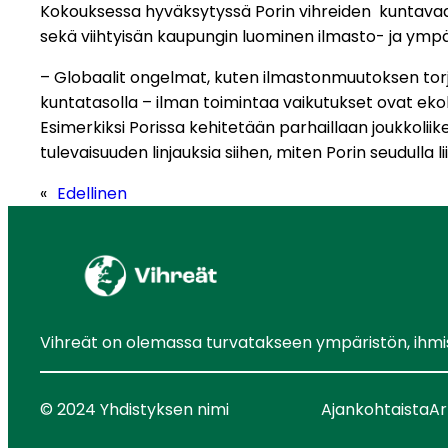
Kokouksessa hyväksytyssä Porin vihreiden kuntavaalio
sekä viihtyisän kaupungin luominen ilmasto- ja ympär
– Globaalit ongelmat, kuten ilmastonmuutoksen torj
kuntatasolla – ilman toimintaa vaikutukset ovat ekolog
Esimerkiksi Porissa kehitetään parhaillaan joukkolii
tulevaisuuden linjauksia siihen, miten Porin seudull
«
Edellinen
Vihreät on olemassa turvatakseen ympäristön, ihmist
© 2024 Yhdistyksen nimi
Ajankohtaista
Ar