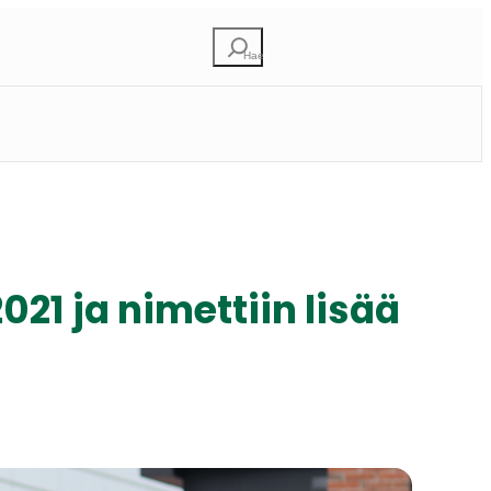
E
t
s
i
2021 ja nimettiin lisää