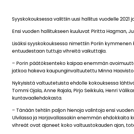
Syyskokouksessa valittiin uusi hallitus vuodelle 2021 
Ensi vuoden hallitukseen kuuluvat Piritta Hagman, Jul
Lisäksi syyskokouksessa nimettiin Poriin kymmenen k
entuudestaan tuttuja vihreitä vaikuttajia.
– Porin päätöksenteko kaipaa enemmän avoimuutta ja
jatkoa hakeva kaupunginvaltuutettu Minna Haavisto
Nykyisistä valtuutetuista ehdolle kokouksessa lähtivä
Tommi Ojala, Anne Rajala, Pirjo Seikkula, Henri Välik
kuntavaaliehdokasta.
– Tänään tehtiin paljon hienoja valintoja ensi vuode
Ulvilassa ja Harjavallassakin enemmän ehdokkaita 
vihreät ovat ajaneet koko valtuustokauden ajan, to