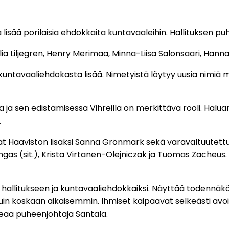
ja lisää porilaisia ehdokkaita kuntavaaleihin. Hallituksen 
ia Liljegren, Henry Merimaa, Minna-Liisa Salonsaari, Hanna 
untavaaliehdokasta lisää. Nimetyistä löytyy uusia nimiä m
 sen edistämisessä Vihreillä on merkittävä rooli. Haluan
.
t Haaviston lisäksi Sanna Grönmark sekä varavaltuutettu Sin
angas (sit.), Krista Virtanen-Olejniczak ja Tuomas Zacheus.
n hallitukseen ja kuntavaaliehdokkaiksi. Näyttää todennäkö
kuin koskaan aikaisemmin. Ihmiset kaipaavat selkeästi 
teaa puheenjohtaja Santala.