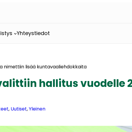
istys
Yhteystiedot
1 ja nimettiin lisää kuntavaaliehdokkaita
alittiin hallitus vuodelle 
teet
, 
Uutiset
, 
Yleinen