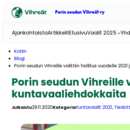
Siirry
sisältöön
Porin seudun Vihreät ry
Ajankohtaista
Artikkelit
Etusivu
Vaalit 2025
Yhd
Kotiin
Blogi
Porin seudun Vihreille valittiin hallitus vuodelle 202
Porin seudun Vihreille v
kuntavaaliehdokkaita
29.11.2020
Kuntavaalit 2021
, 
Tiedot
Julkaistu
Kategoria