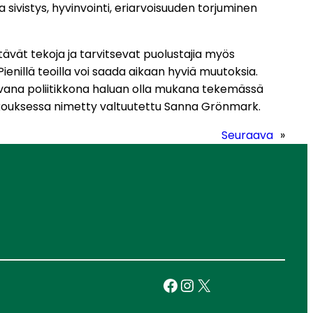
ivistys, hyvinvointi, eriarvoisuuden torjuminen
vät tekoja ja tarvitsevat puolustajia myös
Pienillä teoilla voi saada aikaan hyviä muutoksia.
olevana poliitikkona haluan olla mukana tekemässä
i kokouksessa nimetty valtuutettu Sanna Grönmark.
Seuraava
»
Facebook
Instagram
X