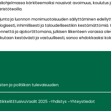
hjelmassa kärkiteemoiksi nousivat avoimuus, koulutus ja s
istöteoilla.
unta ja luonnon monimuotoisuuden säilyttäminen edellyttä
isesti, inhimillisesti ja taloudellisestikin kestämättömiä. 
kennettä ja ajokortittomana, julkisen liikenteen varassa 
a liikutaan kestävästi ja vastuullisesti, sanoo ehdokkaaks
en ja politiikan tulevaisuuden.
tikkelit
Etusivu
Vaalit 2025
Yhdistys
Yhteystiedot