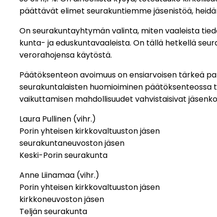
päättävät elimet seurakuntiemme jäsenistöä, heidä
On seurakuntayhtymän valinta, miten vaaleista tiedo
kunta- ja eduskuntavaaleista. On tällä hetkellä seu
verorahojensa käytöstä.
Päätöksenteon avoimuus on ensiarvoisen tärkeä pala
seurakuntalaisten huomioiminen päätöksenteossa tus
vaikuttamisen mahdollisuudet vahvistaisivat jäsenk
Laura Pullinen (vihr.)
Porin yhteisen kirkkovaltuuston jäsen
seurakuntaneuvoston jäsen
Keski-Porin seurakunta
Anne Liinamaa (vihr.)
Porin yhteisen kirkkovaltuuston jäsen
kirkkoneuvoston jäsen
Teljän seurakunta