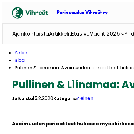
Siirry
sisältöön
Porin seudun Vihreät ry
Ajankohtaista
Artikkelit
Etusivu
Vaalit 2025
Yhd
Kotiin
Blogi
Pullinen & Liinamaa: Avoimuuden periaatteet huka
Pullinen & Liinamaa: 
15.2.2020
Yleinen
Julkaistu
Kategoria
Avoimuuden periaatteet hukassa myös kirkossa 