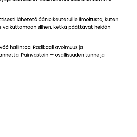
sesti lähetetä äänioikeutetuille ilmoitusta, kuten
he vaikuttamaan siihen, ketkä päättävät heidän
ä hallintoa. Radikaali avoimuus ja
nnetta. Päinvastoin — osallisuuden tunne ja