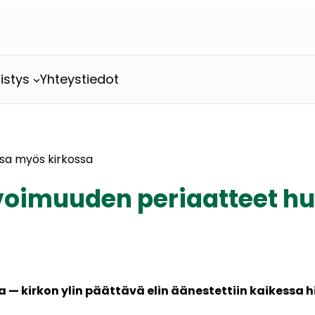
istys
Yhteystiedot
ssa myös kirkossa
Avoimuuden periaatteet h
— kirkon ylin päättävä elin äänestettiin kaikessa h