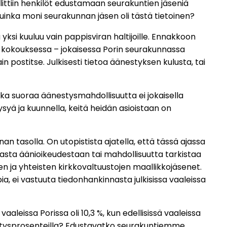
valittiin henkilöt edustamaan seurakuntien jäseniä
. Kuinka moni seurakunnan jäsen oli tästä tietoinen?
si kuuluu vain pappisviran haltijoille. Ennakkoon
ä kokouksessa – jokaisessa Porin seurakunnassa
n postitse. Julkisesti tietoa äänestyksen kulusta, tai
kka suoraa äänestysmahdollisuutta ei jokaisella
kysyä ja kuunnella, keitä heidän asioistaan on
an tasolla. On utopistista ajatella, että tässä ajassa
 omasta äänioikeudestaan tai mahdollisuutta tarkistaa
en ja yhteisten kirkkovaltuustojen maallikkojäsenet.
a, ei vastuuta tiedonhankinnasta julkisissa vaaleissa
leissa Porissa oli 10,3 %, kun edellisissä vaaleissa
äänestysprosenteilla? Edustavatko seurakuntiemme