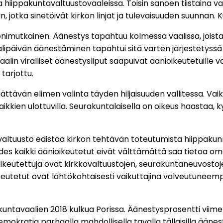
 ja hiippakuntavaltuustovaaleissa. Toisin sanoen tiistaina 
iin, jotka sinetöivät kirkon linjat ja tulevaisuuden suunnan
mutkainen. Äänestys tapahtuu kolmessa vaalissa, joista yk
alipäivän äänestäminen tapahtui sitä varten järjestetyss
lin viralliset äänestysliput saapuivat äänioikeutetuille vai
tarjottu.
ttävän elimen valinta täyden hiljaisuuden vallitessa. Vai
kaikkien ulottuvilla. Seurakuntalaisella on oikeus haastaa, 
tavaltuusto edistää kirkon tehtävän toteutumista hiippakunn
ttä edes kaikki äänioikeutetut eivät välttämättä saa tietoa
ioikeutettuja ovat kirkkovaltuustojen, seurakuntaneuvostoj
keutetut ovat lähtökohtaisesti vaikuttajina valveutuneempi
tavaalien 2018 kulkua Porissa. Äänestysprosentti viime vaa
llisdemokratia parhaalla mahdollisella tavalla tällaisilla 