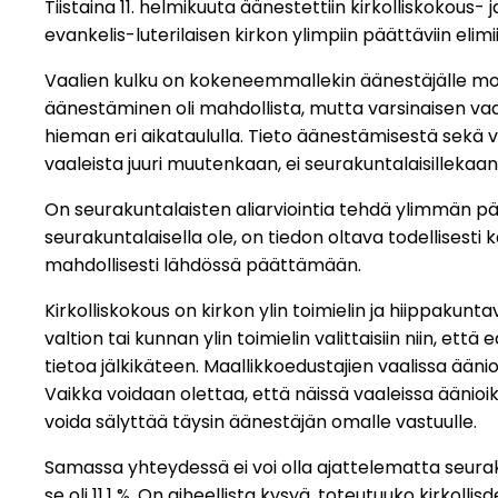
Tiistaina 11. helmikuuta äänestettiin kirkolliskokous-
evankelis-luterilaisen kirkon ylimpiin päättäviin elim
Vaalien kulku on kokeneemmallekin äänestäjälle moni
äänestäminen oli mahdollista, mutta varsinaisen va
hieman eri aikataululla. Tieto äänestämisestä sekä vaa
vaaleista juuri muutenkaan, ei seurakuntalaisillekaan 
On seurakuntalaisten aliarviointia tehdä ylimmän pää
seurakuntalaisella ole, on tiedon oltava todellisesti 
mahdollisesti lähdössä päättämään.
Kirkolliskokous on kirkon ylin toimielin ja hiippakun
valtion tai kunnan ylin toimielin valittaisiin niin, e
tietoa jälkikäteen. Maallikkoedustajien vaalissa ään
Vaikka voidaan olettaa, että näissä vaaleissa äänioi
voida sälyttää täysin äänestäjän omalle vastuulle.
Samassa yhteydessä ei voi olla ajattelematta seurakun
se oli 11,1 %. On aiheellista kysyä, toteutuuko kirko