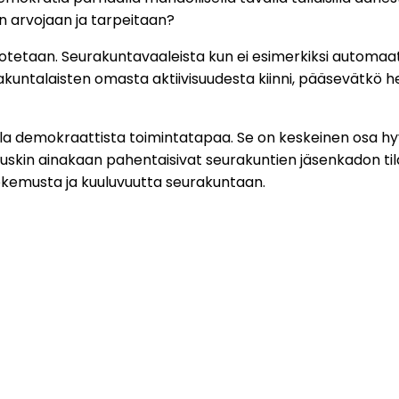
n arvojaan ja tarpeitaan?
tetaan. Seurakuntavaaleista kun ei esimerkiksi automaatti
rakuntalaisten omasta aktiivisuudesta kiinni, pääsevätkö 
 demokraattista toimintatapaa. Se on keskeinen osa hyvä
kin ainakaan pahentaisivat seurakuntien jäsenkadon tila
okemusta ja kuuluvuutta seurakuntaan.