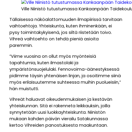
Ville Niinistö tutustumassa Kankaanpään Taidekoul
Tällaisessa näköalattomuuden ilmapiirissä tarvitaan
vaihtoehtoja. Yhteiskunta, kuten ihminenkään, ei
pysy toimintakykyisenä, jos siltä riistetään toivo.
Vihreä vaihtoehto on tehdä pieniä asioita
paremmin.
”Viime vuosina on ollut myös myönteisiä
tapahtumia, kuten ilmastolaki ja
ympäristönsuojelulaki. Fennovoima-äänestyksessä
pidimme täysin yhtenäisen linjan, ja osoitimme siinä
myös erilaisuutemme suhteessa muihin puolueisiin,”
hän muistutti.
Vihreät haluavat oikeudenmukaisen ja kestävän
yhteiskunnan. Sitä ei rakenneta leikkauksin, joilla
synnytetään uusi luokkayhteiskunta. Niinistön
mukaan kahden päivän vierailu Satakunnassa
kertoo Vihreiden panostuksesta maakuntaan.