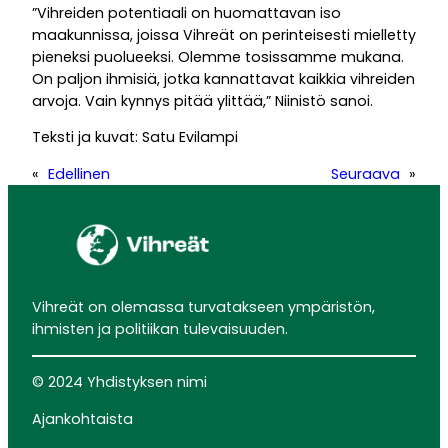
”Vihreiden potentiaali on huomattavan iso
maakunnissa, joissa Vihreät on perinteisesti mielletty
pieneksi puolueeksi. Olemme tosissamme mukana.
On paljon ihmisiä, jotka kannattavat kaikkia vihreiden
arvoja. Vain kynnys pitää ylittää,” Niinistö sanoi.
Teksti ja kuvat: Satu Evilampi
«
Edellinen
Seuraava
»
Vihreät on olemassa turvatakseen ympäristön,
ihmisten ja politiikan tulevaisuuden.
© 2024 Yhdistyksen nimi
Ajankohtaista