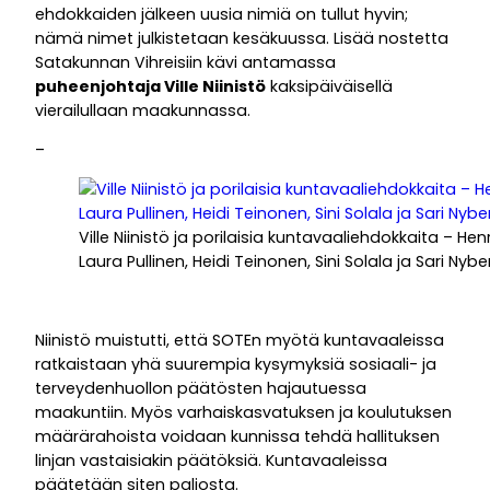
ehdokkaiden jälkeen uusia nimiä on tullut hyvin;
nämä nimet julkistetaan kesäkuussa. Lisää nostetta
Satakunnan Vihreisiin kävi antamassa
puheenjohtaja Ville Niinistö
kaksipäiväisellä
vierailullaan maakunnassa.
–
Ville Niinistö ja porilaisia kuntavaaliehdokkaita – He
Laura Pullinen, Heidi Teinonen, Sini Solala ja Sari N
Niinistö muistutti, että SOTEn myötä kuntavaaleissa
ratkaistaan yhä suurempia kysymyksiä sosiaali- ja
terveydenhuollon päätösten hajautuessa
maakuntiin. Myös varhaiskasvatuksen ja koulutuksen
määrärahoista voidaan kunnissa tehdä hallituksen
linjan vastaisiakin päätöksiä. Kuntavaaleissa
päätetään siten paljosta.