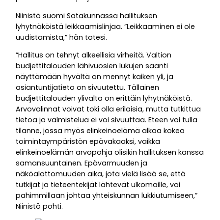
Niinistö suomi Satakunnassa hallituksen
lyhytnäköistä leikkaamislinjaa. ”Leikkaaminen ei ole
uudistamista,” hän totesi.
”Hallitus on tehnyt alkeellisia virheitä. Valtion
budjettitalouden lähivuosien lukujen saanti
näyttämään hyvältä on mennyt kaiken yli, ja
asiantuntijatieto on sivuutettu. Tällainen
budjettitalouden ylivalta on erittäin lyhytnäköistä.
Arvovalinnat voivat toki olla erilaisia, mutta tutkittua
tietoa ja valmistelua ei voi sivuuttaa. Eteen voi tulla
tilanne, jossa myös elinkeinoelämä alkaa kokea
toimintaympäristön epävakaaksi, vaikka
elinkeinoelämän arvopohja olisikin hallituksen kanssa
samansuuntainen. Epävarmuuden ja
näköalattomuuden aika, jota vielä lisää se, että
tutkijat ja tieteentekijät lähtevät ulkomaille, voi
pahimmillaan johtaa yhteiskunnan lukkiutumiseen,”
Niinistö pohti.