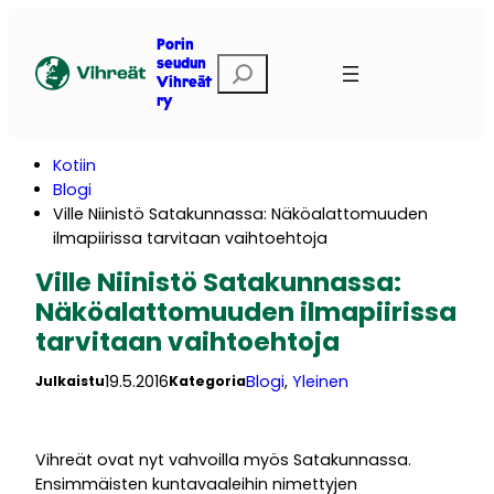
Siirry
sisältöön
Porin
E
seudun
Vihreät
t
ry
s
i
Kotiin
Blogi
Ville Niinistö Satakunnassa: Näköalattomuuden
ilmapiirissa tarvitaan vaihtoehtoja
Ville Niinistö Satakunnassa:
Näköalattomuuden ilmapiirissa
tarvitaan vaihtoehtoja
19.5.2016
Blogi
, 
Yleinen
Julkaistu
Kategoria
Vihreät ovat nyt vahvoilla myös Satakunnassa.
Ensimmäisten kuntavaaleihin nimettyjen