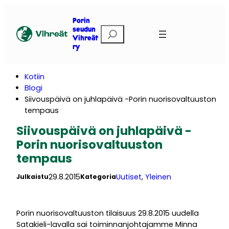
Siirry
sisältöön
Porin
E
seudun
Vihreät
t
ry
s
i
Kotiin
Blogi
Siivouspäivä on juhlapäivä -Porin nuorisovaltuuston
tempaus
Siivouspäivä on juhlapäivä -
Porin nuorisovaltuuston
tempaus
29.8.2015
Uutiset
, 
Yleinen
Julkaistu
Kategoria
Porin nuorisovaltuuston tilaisuus 29.8.2015 uudella
Satakieli-lavalla sai toiminnanjohtajamme Minna