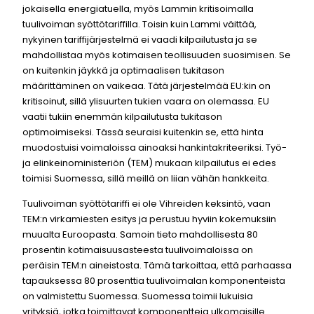
jokaisella energiatuella, myös Lammin kritisoimalla
tuulivoiman syöttötariffilla. Toisin kuin Lammi väittää,
nykyinen tariffijärjestelmä ei vaadi kilpailutusta ja se
mahdollistaa myös kotimaisen teollisuuden suosimisen. Se
on kuitenkin jäykkä ja optimaalisen tukitason
määrittäminen on vaikeaa. Tätä järjestelmää EU:kin on
kritisoinut, sillä ylisuurten tukien vaara on olemassa. EU
vaatii tukiin enemmän kilpailutusta tukitason
optimoimiseksi. Tässä seuraisi kuitenkin se, että hinta
muodostuisi voimaloissa ainoaksi hankintakriteeriksi. Työ-
ja elinkeinoministeriön (TEM) mukaan kilpailutus ei edes
toimisi Suomessa, sillä meillä on liian vähän hankkeita.
Tuulivoiman syöttötariffi ei ole Vihreiden keksintö, vaan
TEM:n virkamiesten esitys ja perustuu hyviin kokemuksiin
muualta Euroopasta. Samoin tieto mahdollisesta 80
prosentin kotimaisuusasteesta tuulivoimaloissa on
peräisin TEM:n aineistosta. Tämä tarkoittaa, että parhaassa
tapauksessa 80 prosenttia tuulivoimalan komponenteista
on valmistettu Suomessa. Suomessa toimii lukuisia
yrityksiä, jotka toimittavat komponentteja ulkomaisille