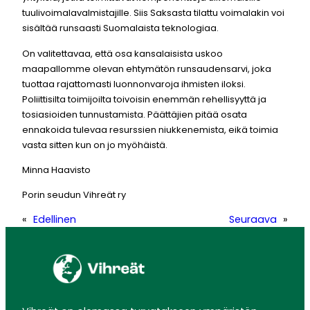
tuulivoimalavalmistajille. Siis Saksasta tilattu voimalakin voi
sisältää runsaasti Suomalaista teknologiaa.
On valitettavaa, että osa kansalaisista uskoo
maapallomme olevan ehtymätön runsaudensarvi, joka
tuottaa rajattomasti luonnonvaroja ihmisten iloksi.
Poliittisilta toimijoilta toivoisin enemmän rehellisyyttä ja
tosiasioiden tunnustamista. Päättäjien pitää osata
ennakoida tulevaa resurssien niukkenemista, eikä toimia
vasta sitten kun on jo myöhäistä.
Minna Haavisto
Porin seudun Vihreät ry
«
Edellinen
Seuraava
»