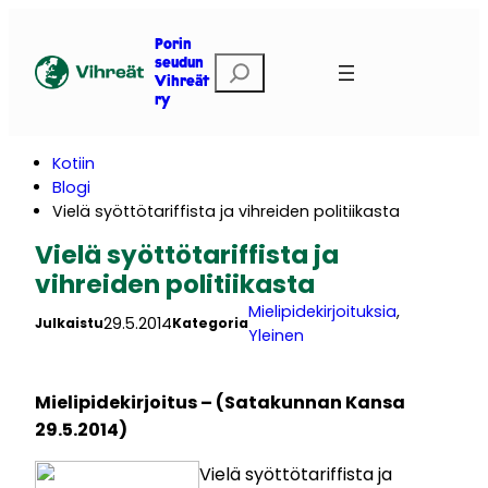
Siirry
sisältöön
Porin
E
seudun
Vihreät
t
ry
s
i
Kotiin
Blogi
Vielä syöttötariffista ja vihreiden politiikasta
Vielä syöttötariffista ja
vihreiden politiikasta
Mielipidekirjoituksia
, 
29.5.2014
Julkaistu
Kategoria
Yleinen
Mielipidekirjoitus – (Satakunnan Kansa
29.5.2014)
Vielä syöttötariffista ja