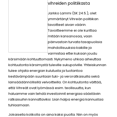
vihreiden politiikasta
Jarkko Lammi (SK 24.5.), olet
ymmärtänyt Vihreän politiikan
tavoitteet aivan väärin.
Tavoitteemme ei ole kurittaa
mitään kansanosaa, vaan
päinvastoin turvata tasapuolisia
mahdollisuuksia kaikille ja
varmistaa ettei kukaan joudu
kärsimään kohtuuttomasti.
Nykymeno uhkaa aiheuttaa
kohtuutonta kärsimystä tuleville sukupolville. Yhteiskunnan
tulee ohjata energian kulutusta ja tuotantoa
kestävämpään suuntaan tuki- ja veroratkaisuilla sekä
lainsäädännöllisillä velvoitteilla.
On kohtuutonta väittää,
että Vihreät ovat lyömässä esim. teollisuutta, kun
haluamme vain tehdä investoinnit energiaa säästäviin
ratkaisuihin kannattaviksi. Liian halpa energia kannustaa
tuhlaamaan.
Jokaisella kolikolla on aina kaksi puolta. Niin on myös