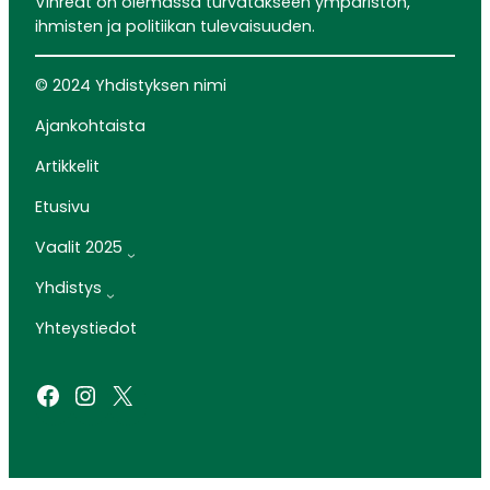
Vihreät on olemassa turvatakseen ympäristön,
ihmisten ja politiikan tulevaisuuden.
© 2024 Yhdistyksen nimi
Ajankohtaista
Artikkelit
Etusivu
Vaalit 2025
Yhdistys
Yhteystiedot
Facebook
Instagram
X