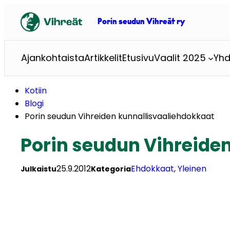
Siirry
sisältöön
Porin seudun Vihreät ry
Ajankohtaista
Artikkelit
Etusivu
Vaalit 2025
Yhd
Kotiin
Blogi
Porin seudun Vihreiden kunnallisvaaliehdokkaat
Porin seudun Vihreide
25.9.2012
Ehdokkaat
, 
Yleinen
Julkaistu
Kategoria