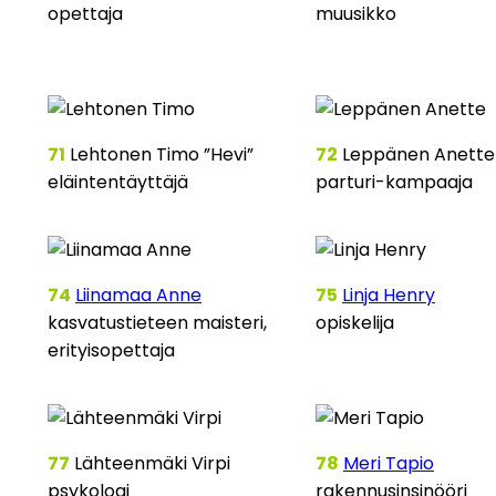
opettaja
muusikko
71
Lehtonen Timo ”Hevi”
72
Leppänen Anette
eläintentäyttäjä
parturi-kampaaja
74
Liinamaa Anne
75
Linja Henry
kasvatustieteen maisteri,
opiskelija
erityisopettaja
77
Lähteenmäki Virpi
78
Meri Tapio
psykologi
rakennusinsinööri