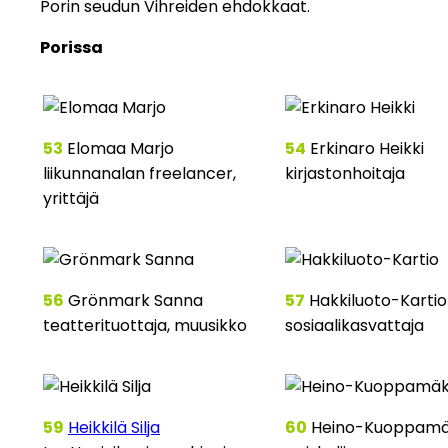
Porin seudun Vihreiden ehdokkaat.
Porissa
53
Elomaa Marjo
54
Erkinaro Heikki
liikunnanalan freelancer,
kirjastonhoitaja
yrittäjä
56
Grönmark Sanna
57
Hakkiluoto-Kartio
teatterituottaja, muusikko
sosiaalikasvattaja
59
Heikkilä Silja
60
Heino-Kuoppamä