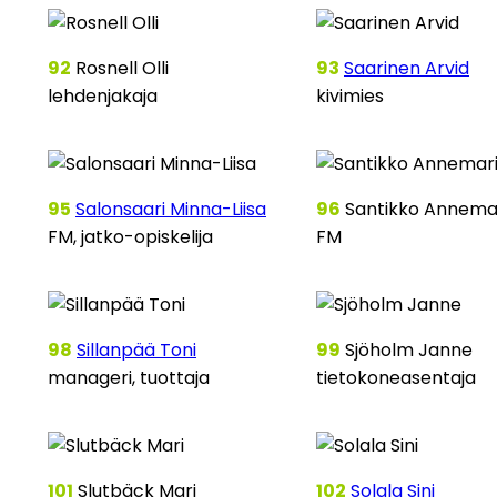
92
Rosnell Olli
93
Saarinen Arvid
lehdenjakaja
kivimies
95
Salonsaari Minna-Liisa
96
Santikko Annema
FM, jatko-opiskelija
FM
98
Sillanpää Toni
99
Sjöholm Janne
manageri, tuottaja
tietokoneasentaja
101
Slutbäck Mari
102
Solala Sini