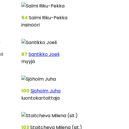
94
Salmi Riku-Pekka
insinööri
ri
97
Santikko Joeli
myyjä
100
Sjöholm Juha
luontokartoittaja
103
Stoitcheva Milena (sit.)