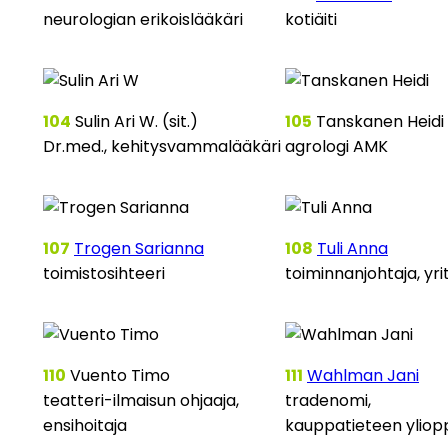
neurologian erikoislääkäri
kotiäiti
104
Sulin Ari W. (sit.)
105
Tanskanen Heidi
Dr.med., kehitysvammalääkäri
agrologi AMK
107
Trogen Sarianna
108
Tuli Anna
toimistosihteeri
toiminnanjohtaja, yri
110
Vuento Timo
111
Wahlman Jani
teatteri-ilmaisun ohjaaja,
tradenomi,
ensihoitaja
kauppatieteen yliopp