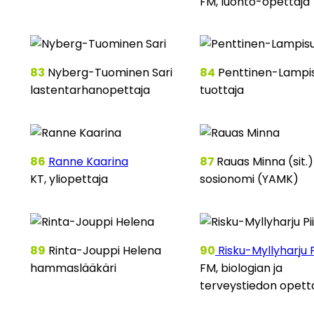
FM, luonto-opettaja
83
Nyberg-Tuominen Sari
84
Penttinen-Lampis
lastentarhanopettaja
tuottaja
86
Ranne Kaarina
87
Rauas Minna (sit.)
KT, yliopettaja
sosionomi (YAMK)
89
Rinta-Jouppi Helena
90
Risku-Myllyharju P
hammaslääkäri
FM, biologian ja
terveystiedon opett