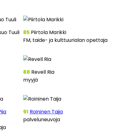
uo Tuuli
85
Piirtola Marikki
FM, taide- ja kulttuurialan opettaja
88
Revell Ria
myyjä
iia
91
Roininen Taija
palveluneuvoja
aja