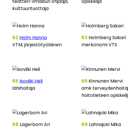
teatteri-ilmaisun ohjaaja,
opiskelija
kulttuurituottaja
62
Holm Hanna
63
Holmberg Sakari
VTM, järjestötyöläinen
merkonomi VTS
65
Isoviiki Heli
66
Kinnunen Mervi
lähihoitaja
amk terveydenhoitaj
hoitotieteen opiskeli
68
Lagerbom Ari
69
Lahnajoki Mika