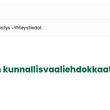
istys
Yhteystiedot
n kunnallisvaaliehdokkaa