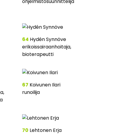
ohjelmistosuunnittelija
64
Hydén Synnöve
erikoissairaanhoitaja,
bioterapeutti
67
Koivunen Ilari
a,
runoilija
ja
70
Lehtonen Erja