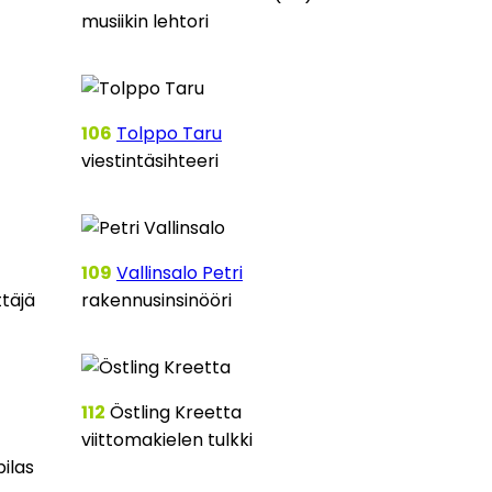
musiikin lehtori
106
Tolppo Taru
viestintäsihteeri
109
Vallinsalo Petri
ttäjä
rakennusinsinööri
112
Östling Kreetta
viittomakielen tulkki
ilas