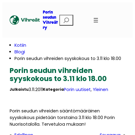
Siirry
sisältöön
Porin
E
seudun
Vihreät
t
ry
s
i
Kotiin
Blogi
Porin seudun vihreiden syyskokous to 3.11 klo 18.00
Porin seudun vihreiden
syyskokous to 3.11 klo 18.00
3.11.2011
Porin uutiset
, 
Yleinen
Julkaistu
Kategoria
Porin seudun vihreiden sääntömääräinen
syyskokous pidetään torstaina 3.11 klo 18.00 Porin
Nuorisotalolla. Tervetuloa mukaan!
«
Edellinen
Seuraava
»