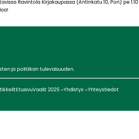
vissa Ravintola Kirjakaupassa (Antinkatu 10, Pori) pe 1.10 
loa!
en ja politiikan tulevaisuuden.
tikkelit
Etusivu
Vaalit 2025
Yhdistys
Yhteystiedot