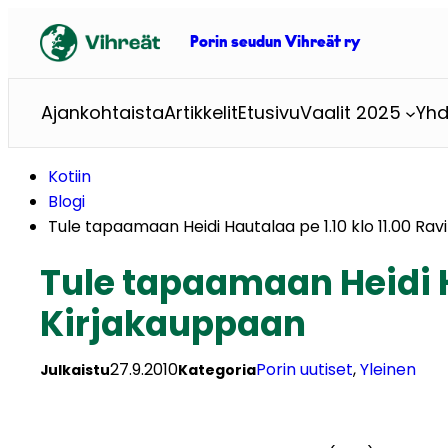
Siirry
sisältöön
Porin seudun Vihreät ry
Ajankohtaista
Artikkelit
Etusivu
Vaalit 2025
Yhd
Kotiin
Blogi
Tule tapaamaan Heidi Hautalaa pe 1.10 klo 11.00 Ra
Tule tapaamaan Heidi Ha
Kirjakauppaan
27.9.2010
Porin uutiset
, 
Yleinen
Julkaistu
Kategoria