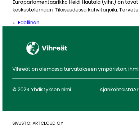
Europarlamentaarikko Heidi Hautala (vihr.) on tavatta
keskustelemaan. Tilaisuudessa kahvitarjoilu. Tervetu
«
Edellinen
Vihreät on olemassa turvatakseen ympäristön, ihmist
© 2024 Yhdistyksen nimi
Ajankohtaista
Ar
SIVUSTO: ARTCLOUD OY