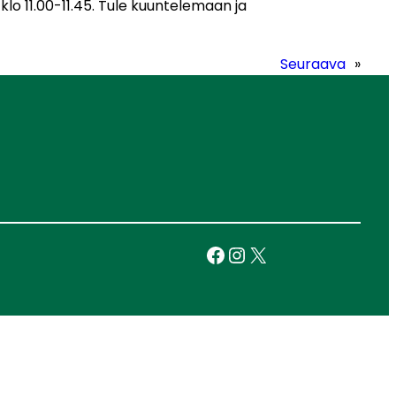
klo 11.00-11.45. Tule kuuntelemaan ja
Seuraava
»
Facebook
Instagram
X