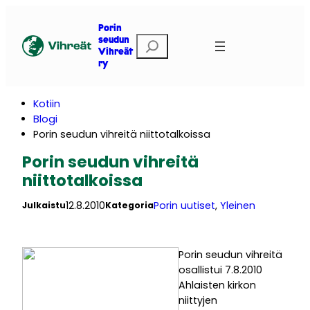
Siirry
sisältöön
Porin
E
seudun
Vihreät
t
ry
s
i
Kotiin
Blogi
Porin seudun vihreitä niittotalkoissa
Porin seudun vihreitä
niittotalkoissa
12.8.2010
Porin uutiset
, 
Yleinen
Julkaistu
Kategoria
Porin seudun vihreitä
osallistui 7.8.2010
Ahlaisten kirkon
niittyjen