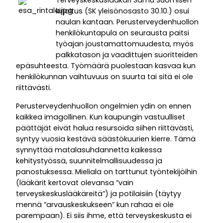
Terveyskeskuslääkäri Samu Suomisen
kirjoitus (SK yleisönosasto 30.10.) osui
naulan kantaan. Perusterveydenhuollon
henkilökuntapula on seurausta paitsi
työajan joustamattomuudesta, myös
palkkatason ja vaadittujen suoritteiden
epäsuhteesta. Työmäärä puolestaan kasvaa kun
henkilökunnan vaihtuvuus on suurta tai sitä ei ole
riittävästi.
Perusterveydenhuollon ongelmien ydin on ennen
kaikkea imagollinen. Kun kaupungin vastuulliset
päättäjät eivät halua resursoida siihen riittävästi,
syntyy vuosia kestävä säästökuurien kierre. Tämä
synnyttää matalasuhdannetta kaikessa
kehitystyössä, suunnitelmallisuudessa ja
panostuksessa. Mieliala on tarttunut työntekijöihin
(lääkärit kertovat olevansa ”vain
terveyskeskuslääkäreitä”) ja potilaisiin (täytyy
mennä ”arvauskeskukseen” kun rahaa ei ole
parempaan). Ei siis ihme, että terveyskeskusta ei