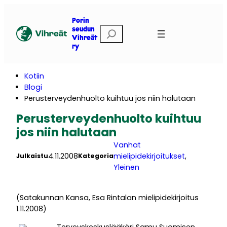
Siirry
sisältöön
Porin
E
seudun
Vihreät
t
ry
s
i
Kotiin
Blogi
Perusterveydenhuolto kuihtuu jos niin halutaan
Perusterveydenhuolto kuihtuu
jos niin halutaan
Vanhat
4.11.2008
mielipidekirjoitukset
, 
Julkaistu
Kategoria
Yleinen
(Satakunnan Kansa, Esa Rintalan mielipidekirjoitus
1.11.2008)