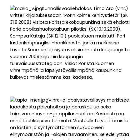
Kunnallisvaaliehdokas Timo Aro (vihr.)
viritteli kirjoituksessaan ”Porin kolme kehitystietä” (SK
31.8.2008) visiota Porista ekokaupunkina sekä ehdotti
Poria oppilashuoltotakuun pilotiksi (SK 10.10.2008).
Sampsa Kataja (SK 12.10.) puolestaan muistutti Pori
lastenkaupungiksi -hankkeesta, jonka merkeissä
tavoite Suomen lapsiystävällisimmästä kaupungista
vuonna 2009 kirjattiin kaupungin
tulevaisuusstrategiaan. Visiot Porista Suomen
vihreimpänä ja lapsiystävällisimpänä kaupunkina
kulkevat mielestämme käsi kädessä.
Vihreille lapsiystävällisyys merkitsee
laadukasta päivähoitoa ja peruskoulua sekä
toimivaa neuvola- ja oppilashuoltoa. Keskeistä on
ennaltaehkäisevä toiminta. Vastuullista välittämistä
on lasten ja syntymättömien sukupolvien
elinympäristön ja –olojen turvaaminen. Se edellyttää