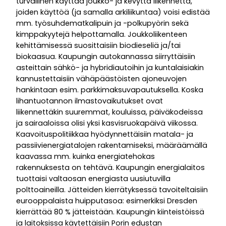
turvallinen käyttää joukko- ja kevyttä liikennettä,
joiden käyttöä (ja samalla arkiliikuntaa) voisi edistää
mm. työsuhdematkalipuin ja -polkupyörin sekä
kimppakyytejä helpottamalla. Joukkoliikenteen
kehittämisessä suosittaisiin biodieseliä ja/tai
biokaasua. Kaupungin autokannassa siirryttäisiin
asteittain sähkö- ja hybridiautoihin ja kuntalaisiakin
kannustettaisiin vähäpäästöisten ajoneuvojen
hankintaan esim. parkkimaksuvapautuksella. Koska
lihantuotannon ilmastovaikutukset ovat
liikennettäkin suuremmat, kouluissa, päiväkodeissa
ja sairaaloissa olisi yksi kasvisruokapäivä viikossa.
Kaavoituspolitiikkaa hyödynnettäisiin matala- ja
passiivienergiatalojen rakentamiseksi, määräämällä
kaavassa mm. kuinka energiatehokas
rakennuksesta on tehtävä. Kaupungin energialaitos
tuottaisi valtaosan energiasta uusiutuvilla
polttoaineilla. Jätteiden kierrätyksessä tavoiteltaisiin
eurooppalaista huipputasoa: esimerkiksi Dresden
kierrättää 80 % jätteistään. Kaupungin kiinteistöissä
ja laitoksissa käytettäisiin Porin edustan