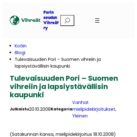
Siirry
sisältöön
Porin
E
seudun
Vihreät
t
ry
s
i
Kotiin
Blogi
Tulevaisuuden Pori – Suomen vihreiin ja
lapsiystävällisin kaupunki
Tulevaisuuden Pori – Suomen
vihreiin ja lapsiystävällisin
kaupunki
Vanhat
20.10.2008
mielipidekirjoitukset
, 
Julkaistu
Kategoria
Yleinen
(Satakunnan Kansa, mielipidekirjoitus 18.10.2008)