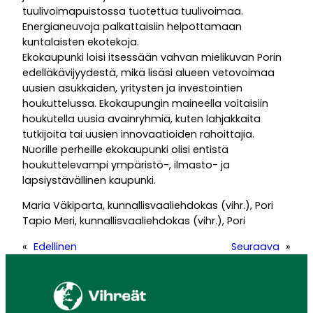
tuulivoimapuistossa tuotettua tuulivoimaa.
Energianeuvoja palkattaisiin helpottamaan
kuntalaisten ekotekoja.
Ekokaupunki loisi itsessään vahvan mielikuvan Porin
edelläkävijyydestä, mikä lisäsi alueen vetovoimaa
uusien asukkaiden, yritysten ja investointien
houkuttelussa. Ekokaupungin maineella voitaisiin
houkutella uusia avainryhmiä, kuten lahjakkaita
tutkijoita tai uusien innovaatioiden rahoittajia.
Nuorille perheille ekokaupunki olisi entistä
houkuttelevampi ympäristö-, ilmasto- ja
lapsiystävällinen kaupunki.
Maria Väkiparta, kunnallisvaaliehdokas (vihr.), Pori
Tapio Meri, kunnallisvaaliehdokas (vihr.), Pori
«
Edellinen
Seuraava
»