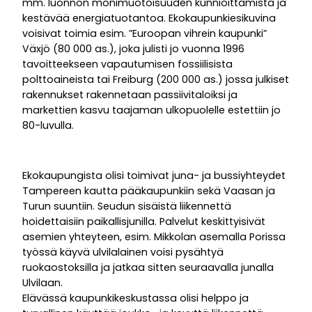
mm. luonnon monimuotoisuuden kunnioittamista ja
kestävää energiatuotantoa. Ekokaupunkiesikuvina
voisivat toimia esim. ”Euroopan vihrein kaupunki”
Växjö (80 000 as.), joka julisti jo vuonna 1996
tavoitteekseen vapautumisen fossiilisista
polttoaineista tai Freiburg (200 000 as.) jossa julkiset
rakennukset rakennetaan passiivitaloiksi ja
markettien kasvu taajaman ulkopuolelle estettiin jo
80-luvulla.
Ekokaupungista olisi toimivat juna- ja bussiyhteydet
Tampereen kautta pääkaupunkiin sekä Vaasan ja
Turun suuntiin. Seudun sisäistä liikennettä
hoidettaisiin paikallisjunilla. Palvelut keskittyisivät
asemien yhteyteen, esim. Mikkolan asemalla Porissa
työssä käyvä ulvilalainen voisi pysähtyä
ruokaostoksilla ja jatkaa sitten seuraavalla junalla
Ulvilaan.
Elävässä kaupunkikeskustassa olisi helppo ja