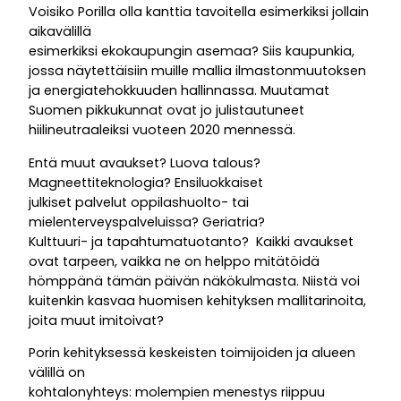
Voisiko Porilla olla kanttia tavoitella esimerkiksi jollain
aikavälillä
esimerkiksi ekokaupungin asemaa? Siis kaupunkia,
jossa näytettäisiin muille mallia ilmastonmuutoksen
ja energiatehokkuuden hallinnassa. Muutamat
Suomen pikkukunnat ovat jo julistautuneet
hiilineutraaleiksi vuoteen 2020 mennessä.
Entä muut avaukset? Luova talous?
Magneettiteknologia? Ensiluokkaiset
julkiset palvelut oppilashuolto- tai
mielenterveyspalveluissa? Geriatria?
Kulttuuri- ja tapahtumatuotanto? Kaikki avaukset
ovat tarpeen, vaikka ne on helppo mitätöidä
hömppänä tämän päivän näkökulmasta. Niistä voi
kuitenkin kasvaa huomisen kehityksen mallitarinoita,
joita muut imitoivat?
Porin kehityksessä keskeisten toimijoiden ja alueen
välillä on
kohtalonyhteys: molempien menestys riippuu