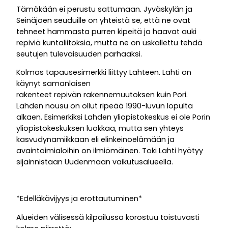
Tämäkään ei perustu sattumaan. Jyväskylän ja
Seinäjoen seuduille on yhteistä se, että ne ovat
tehneet hammasta purren kipeitä ja haavat auki
repiviä kuntaliitoksia, mutta ne on uskallettu tehdä
seutujen tulevaisuuden parhaaksi.
Kolmas tapausesimerkki liittyy Lahteen. Lahti on
käynyt samanlaisen
rakenteet repivän rakennemuutoksen kuin Pori.
Lahden nousu on ollut ripeää 1990-luvun lopulta
alkaen. Esimerkiksi Lahden yliopistokeskus ei ole Porin
yliopistokeskuksen luokkaa, mutta sen yhteys
kasvudynamiikkaan eli elinkeinoelämään ja
avaintoimialoihin on ilmiömäinen. Toki Lahti hyötyy
sijainnistaan Uudenmaan vaikutusalueella.
*Edelläkävijyys ja erottautuminen*
Alueiden välisessä kilpailussa korostuu toistuvasti