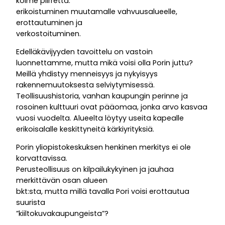
kolme piirrettä:
erikoistuminen muutamalle vahvuusalueelle,
erottautuminen ja
verkostoituminen.
Edelläkävijyyden tavoittelu on vastoin
luonnettamme, mutta mikä voisi olla Porin juttu?
Meillä yhdistyy menneisyys ja nykyisyys
rakennemuutoksesta selviytymisessä.
Teollisuushistoria, vanhan kaupungin perinne ja
rosoinen kulttuuri ovat pääomaa, jonka arvo kasvaa
vuosi vuodelta. Alueelta löytyy useita kapealle
erikoisalalle keskittyneitä kärkiyrityksiä.
Porin yliopistokeskuksen henkinen merkitys ei ole
korvattavissa.
Perusteollisuus on kilpailukykyinen ja jauhaa
merkittävän osan alueen
bkt:sta, mutta millä tavalla Pori voisi erottautua
suurista
”kiiltokuvakaupungeista”?