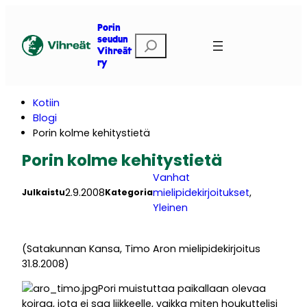
Siirry
sisältöön
Porin
E
seudun
Vihreät
t
ry
s
i
Kotiin
Blogi
Porin kolme kehitystietä
Porin kolme kehitystietä
Vanhat
2.9.2008
mielipidekirjoitukset
, 
Julkaistu
Kategoria
Yleinen
(Satakunnan Kansa, Timo Aron mielipidekirjoitus
31.8.2008)
Pori muistuttaa paikallaan olevaa
koiraa, jota ei saa liikkeelle, vaikka miten houkuttelisi