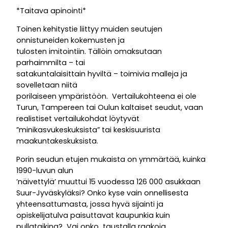
*Taitava apinointi*
Toinen kehitystie liittyy muiden seutujen
onnistuneiden kokemusten ja
tulosten imitointiin. Tällöin omaksutaan
parhaimmilta – tai
satakuntalaisittain hyviltä – toimivia malleja ja
sovelletaan niitä
porilaiseen ympäristöön. Vertailukohteena ei ole
Turun, Tampereen tai Oulun kaltaiset seudut, vaan
realistiset vertailukohdat löytyvät
”minikasvukeskuksista” tai keskisuurista
maakuntakeskuksista.
Porin seudun etujen mukaista on ymmärtää, kuinka
1990-luvun alun
’näivettylä’ muuttui 15 vuodessa 126 000 asukkaan
Suur-Jyväskyläksi? Onko kyse vain onnellisesta
yhteensattumasta, jossa hyvä sijainti ja
opiskelijatulva paisuttavat kaupunkia kuin
pullataikina? Vai onko taustalla raakoja