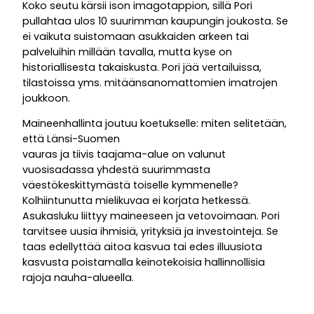
Koko seutu kärsii ison imagotappion, sillä Pori
pullahtaa ulos 10 suurimman kaupungin joukosta. Se
ei vaikuta suistomaan asukkaiden arkeen tai
palveluihin millään tavalla, mutta kyse on
historiallisesta takaiskusta. Pori jää vertailuissa,
tilastoissa yms. mitäänsanomattomien imatrojen
joukkoon.
Maineenhallinta joutuu koetukselle: miten selitetään,
että Länsi-Suomen
vauras ja tiivis taajama-alue on valunut
vuosisadassa yhdestä suurimmasta
väestökeskittymästä toiselle kymmenelle?
Kolhiintunutta mielikuvaa ei korjata hetkessä.
Asukasluku liittyy maineeseen ja vetovoimaan. Pori
tarvitsee uusia ihmisiä, yrityksiä ja investointeja. Se
taas edellyttää aitoa kasvua tai edes illuusiota
kasvusta poistamalla keinotekoisia hallinnollisia
rajoja nauha-alueella.