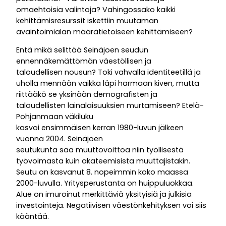
omaehtoisia valintoja? Vahingossako kaikki
kehittämisresurssit iskettiin muutaman
avaintoimialan määrätietoiseen kehittämiseen?
Entä mikä selittää Seinäjoen seudun
ennennäkemättömän väestöllisen ja
taloudellisen nousun? Toki vahvalla identiteetillä ja
uholla mennään vaikka läpi harmaan kiven, mutta
riittääkö se yksinään demografisten ja
taloudellisten lainalaisuuksien murtamiseen? Etelä-
Pohjanmaan väkiluku
kasvoi ensimmäisen kerran 1980-luvun jälkeen
vuonna 2004. Seinäjoen
seutukunta saa muuttovoittoa niin työllisestä
työvoimasta kuin akateemisista muuttajistakin.
Seutu on kasvanut 8. nopeimmin koko maassa
2000-luvulla. Yritysperustanta on huippuluokkaa.
Alue on imuroinut merkittäviä yksityisiä ja julkisia
investointeja. Negatiivisen väestönkehityksen voi siis
kääntää.