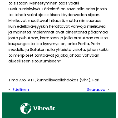
toisistaan. Menestyminen taas vaatii
uusiutumiskykyä. Tärkeintä on tavoitella edes jotain
tai tehdä valintoja sisäisen köydenvedon sijaan.
Mielikuvat muuttuvat hitaasti, mutta niin suuruus
kuin edelläkävijyyskin herättävät vahvoja mielikuvia
ja mainetta: molemmat ovat aineetonta pääomaa,
josta puhutaan, kerrotaan ja joilla erotutaan muista
kaupungeista. Iso kysymys on, onko Porilla, Porin
seudulla ja Satakunnalla yhteistä visiota, johon kaikki
toimenpiteet tähtäävät ja joka johtaa vahvaan
alueelliseen sitoutumiseen?
Timo Aro, VTT, kunnallisvaaliehdokas (vihr.), Pori
«
Edellinen
Seuraava
»