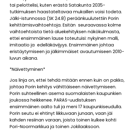
tai pelottelisi, kuten erästä Satakunta 2035-
tutkimuksen haastateltavaa mukaillen voisi todeta.
Jälki-istunnossa (SK 24.8) peräänkuulutettiin Porin
kehittämisvaihtoehtoja. Esitän seuraavassa kolme
vaihtoehtoista tietä aluekehityksen näkökulmasta,
ettei ensimmäinen lause toteutuisi: nykyinen malli,
imitaatio ja edelläkävijyys. Ensimmäinen johtaa
eristäytymiseen ja jälkimmäiset avautumiseen 2010-
luvun aikana.
*Näivettyminen*
Jos linja on, ettei tehdä mitään ennen kuin on pakko,
johtaa Porin kehitys vähittäiseen näivettymiseen.
Porin suhteellinen asema suomalaisten kaupunkien
joukossa heikkenee. PARAS-uudistuksen
ensimmäinen aalto tuli ja meni 17 kaupunkiseudulla.
Porin seutu ei ehtinyt liikkuvaan junaan, vaan jäi
kahden resiinan varaan, joista toinen kulkee kohti
Pori-Noormarkkua ja toinen Jokilaaksoon.