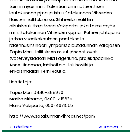
toimii myös mm. Talentian ammattieettisen
lautakunnan pj:na ja istuu Satakunnan Vihreiden
Naisten hallituksessa. Sihteeriksi valittiin
aikuiskouluttaja Maria Väkiparta, joka toimii myös
mm. Satakunnan Vihreiden vpj:na. Puheenjohtajana
jatkaa vuosikokouksen päätöksellä
rakennusinsinööri, ympäristölautakunnan varajäsen
Tapio Meri. Hallituksen muut jäsenet ovat
työterveyslääkäri Mia Fagerlund, projektipäällikkö
Anne Liinamaa, lähihoitaja Heli Isoviiki ja
erikoismaalari Terhi Rautio.
Lisätietoja:
Tapio Meri, 0440-455970
Marika Nirhamo, 0400-418634
Maria Väkiparta, 050-4671565
http://www.satakunnanvihreat.net/pori/
«
Edellinen
Seuraava
»