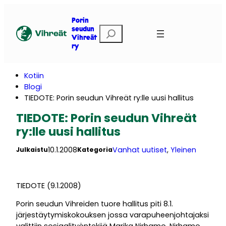
Siirry
sisältöön
Porin
E
seudun
Vihreät
t
ry
s
i
Kotiin
Blogi
TIEDOTE: Porin seudun Vihreät ry:lle uusi hallitus
TIEDOTE: Porin seudun Vihreät
ry:lle uusi hallitus
10.1.2008
Vanhat uutiset
, 
Yleinen
Julkaistu
Kategoria
TIEDOTE (9.1.2008)
Porin seudun Vihreiden tuore hallitus piti 8.1.
järjestäytymiskokouksen jossa varapuheenjohtajaksi
valittiin sosiaalityöntekijä Marika Nirhamo. Nirhamo