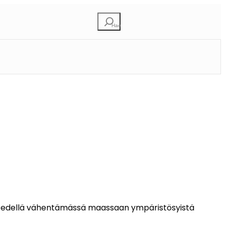
E
t
s
i
eitä edellä vähentämässä maassaan ympäristösyistä