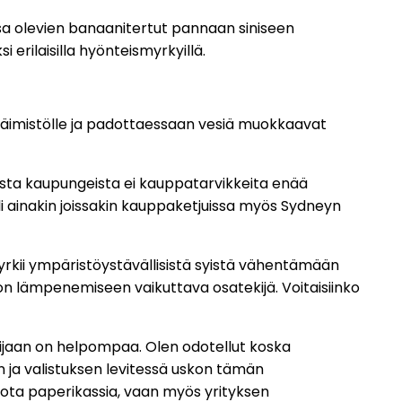
sa olevien banaanitertut pannaan siniseen
erilaisilla hyönteismyrkyillä.
eläimistölle ja padottaessaan vesiä muokkaavat
sta kaupungeista ei kauppatarvikkeita enää
ainakin joissakin kauppaketjuissa myös Sydneyn
pyrkii ympäristöystävällisistä syistä vähentämään
on lämpenemiseen vaikuttava osatekijä. Voitaisiinko
ijaan on helpompaa. Olen odotellut koska
 ja valistuksen levitessä uskon tämän
jota paperikassia, vaan myös yrityksen