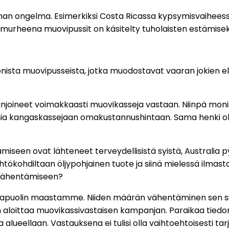
lman ongelma. Esimerkiksi Costa Ricassa kypsymisvaihees
urheena muovipussit on käsitelty tuholaisten estämiseksi 
onista muovipusseista, jotka muodostavat vaaran jokien 
joineet voimakkaasti muovikasseja vastaan. Niinpä moni
a kangaskassejaan omakustannushintaan. Sama henki oli 
miseen ovat lähteneet terveydellisistä syistä, Australia 
ökohdiltaan öljypohjainen tuote ja siinä mielessä ilmast
vähentämiseen?
pikapuolin maastamme. Niiden määrän vähentäminen sen s
aloittaa muovikassivastaisen kampanjan. Paraikaa tiedon
eellaan. Vastauksena ei tulisi olla vaihtoehtoisesti tar