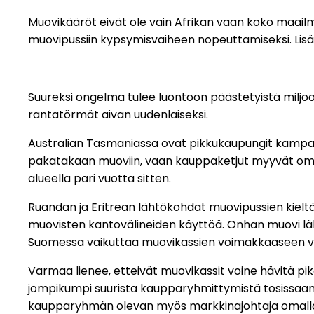
Muovikääröt eivät ole vain Afrikan vaan koko maai
muovipussiin kypsymisvaiheen nopeuttamiseksi. Lisäm
Suureksi ongelma tulee luontoon päästetyistä miljo
rantatörmät aivan uudenlaiseksi.
Australian Tasmaniassa ovat pikkukaupungit kampan
pakatakaan muoviin, vaan kauppaketjut myyvät omi
alueella pari vuotta sitten.
Ruandan ja Eritrean lähtökohdat muovipussien kieltä
muovisten kantovälineiden käyttöä. Onhan muovi läht
Suomessa vaikuttaa muovikassien voimakkaaseen 
Varmaa lienee, etteivät muovikassit voine hävitä 
jompikumpi suurista kaupparyhmittymistä tosissaan 
kaupparyhmän olevan myös markkinajohtaja omalla alu