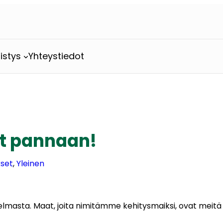
istys
Yhteystiedot
it pannaan!
kset
, 
Yleinen
iongelmasta. Maat, joita nimitämme kehitysmaiksi, ovat m