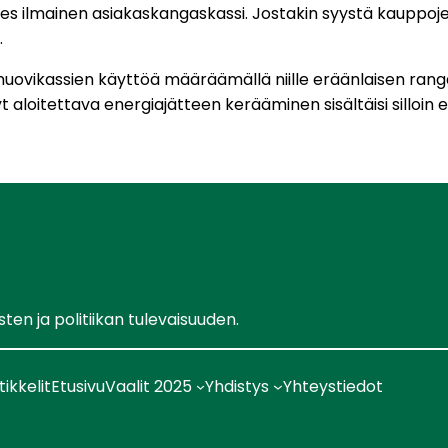
es ilmainen asiakaskangaskassi. Jostakin syystä kauppoje
.
muovikassien käyttöä määräämällä niille eräänlaisen rangai
yt aloitettava energiajätteen kerääminen sisältäisi sil
en ja politiikan tulevaisuuden.
tikkelit
Etusivu
Vaalit 2025
Yhdistys
Yhteystiedot