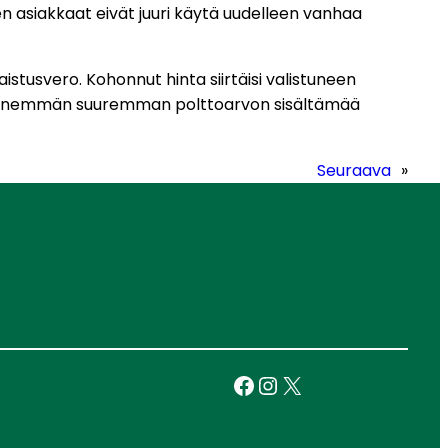
n asiakkaat eivät juuri käytä uudelleen vanhaa
stusvero. Kohonnut hinta siirtäisi valistuneen
loin enemmän suuremman polttoarvon sisältämää
Seuraava
»
Facebook
Instagram
X