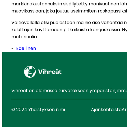
markkinakustannuksiin sisällytetty monivuotinen läh
muovikassiaan, joka joutuu useimmiten roskapussiksi
Valtiovallalla olisi puolestaan mainio ase vähentää 
kuluttajan käyttämään pitkäikäistä kangaskassia. N
materiaalia.
«
Edellinen
Vihreät on olemassa turvatakseen ympäristön, ihmist
© 2024 Yhdistyksen nimi
Ajankohtaista
Ar