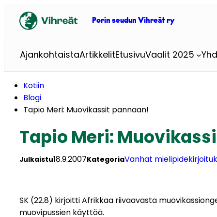
Siirry
sisältöön
Porin seudun Vihreät ry
Ajankohtaista
Artikkelit
Etusivu
Vaalit 2025
Yhd
Kotiin
Blogi
Tapio Meri: Muovikassit pannaan!
Tapio Meri: Muovikass
18.9.2007
Vanhat mielipidekirjoitu
Julkaistu
Kategoria
SK (22.8) kirjoitti Afrikkaa riivaavasta muovikass
muovipussien käyttöä.