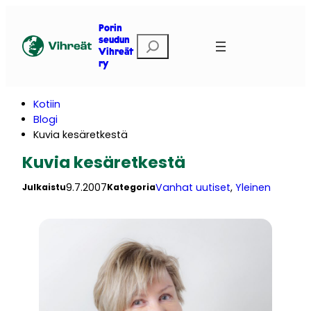
Siirry
sisältöön
Porin
E
seudun
Vihreät
t
ry
s
i
Kotiin
Blogi
Kuvia kesäretkestä
Kuvia kesäretkestä
9.7.2007
Vanhat uutiset
, 
Yleinen
Julkaistu
Kategoria