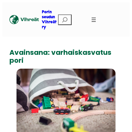
Siirry
sisältöön
Porin
E
seudun
Vihreät
t
ry
s
i
Avainsana:
varhaiskasvatus
pori