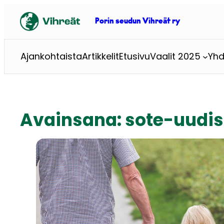
Siirry
sisältöön
Porin seudun Vihreät ry
Ajankohtaista
Artikkelit
Etusivu
Vaalit 2025
Yhd
Avainsana:
sote-uudis