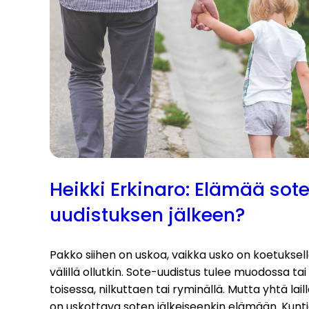
Heikki Erkinaro: Elämää sot
uudistuksen jälkeen?
Pakko siihen on uskoa, vaikka usko on koetuksel
välillä ollutkin. Sote-uudistus tulee muodossa tai
toisessa, nilkuttaen tai ryminällä. Mutta yhtä lail
on uskottava soten jälkeiseenkin elämään. Kunt