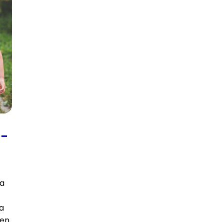
e-
la
la
ien