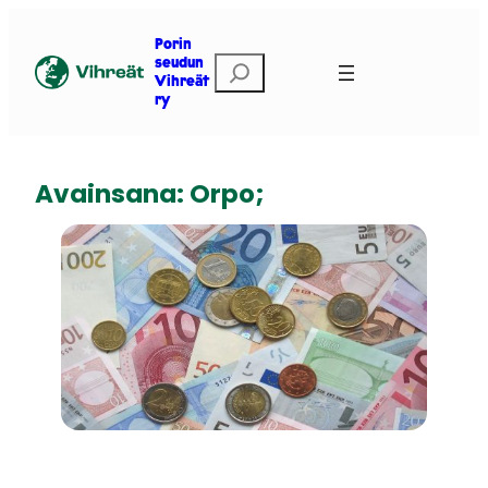
Siirry
sisältöön
Porin
E
seudun
Vihreät
t
ry
s
i
Avainsana:
Orpo;