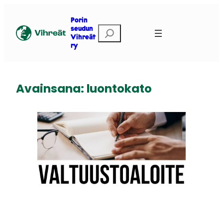
Siirry
sisältöön
Porin
E
seudun
Vihreät
t
ry
s
i
Avainsana:
luontokato