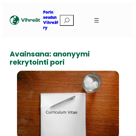
Siirry
sisältöön
Porin
E
seudun
Vihreät
t
ry
s
i
Avainsana:
anonyymi
rekrytointi pori