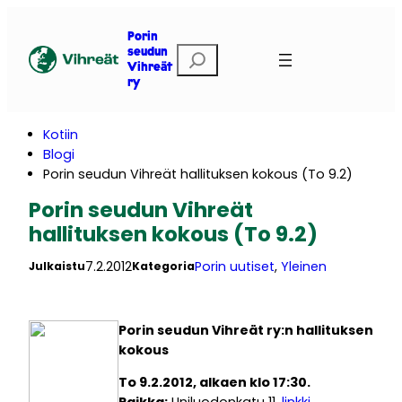
Siirry
sisältöön
Porin
E
seudun
Vihreät
t
ry
s
i
Kotiin
Blogi
Porin seudun Vihreät hallituksen kokous (To 9.2)
Porin seudun Vihreät
hallituksen kokous (To 9.2)
7.2.2012
Porin uutiset
, 
Yleinen
Julkaistu
Kategoria
Porin seudun Vihreät ry:n hallituksen
kokous
To 9.2.2012, alkaen klo 17:30.
Paikka:
Uniluodonkatu 11,
linkki