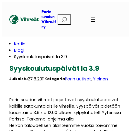
Siirry
sisältöön
Porin
E
seudun
Vihreät
t
ry
s
i
Kotiin
Blogi
Syyskoulutuspäivät la 3.9
Syyskoulutuspäivät la 3.9
27.8.2011
Porin uutiset
, 
Yleinen
Julkaistu
Kategoria
Porin seudun vihreät järjestävät syyskoulutuspäivät
kaikille satakuntalaisille vihreille. Syyspäivät pidetään
lauantaina 3.9 klo 12.00 alkaen kylpylähotelli Yyterissä
Porissa. Tarkempi ohjelma alla.
Heikon taloudellisen tilanteemme vuoksi toivomme