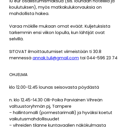
10 eur osallistumismaksua (sis. lounaan hotellilla ja
koulutuksen), myös matkakulukorvauksia on
mahdollista hakea.
Varaa mökille mukaan omat eväät. Kuljetuksista
tarkemmin ensi viikon lopulla, kun lähtijät ovat
selvillä.
SITOVAT ilmoittautumiset viimeistään ti 30.8
mennessä
annak.tuli@gmail.com
tai 044-596 23 74
OHJELMA
klo 12.00-12.45 lounas seisovasta pöydästä
n. klo 12.45-14.30 Olli-Poika Parviainen Vihreän
valtuustoryhmän pj, Tampere
– hallintomalli (pormestarimalli) ja hyväksi koetut
vaikutusmahdollisuudet
– vihreiden tilanne kuntavaalien näkökulmasta