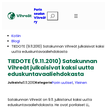
Siirry
sisältöön
Porin
E
seudun
Vihreät
t
ry
s
i
Kotiin
Blogi
TIEDOTE (9.11.2010) Satakunnan Vihreät julkaisivat kaksi
uutta eduskuntavaaliehdokasta
TIEDOTE (9.11.2010) Satakunnan
Vihreät julkaisivat kaksi uutta
eduskuntavaaliehdokasta
11.11.2010
Porin uutiset
, 
Yleinen
Julkaistu
Kategoria
Satakunnan Vihreät on 9.11. julkistanut kaksi uutta
eduskuntavaaliehdokasta. He ovat porilaiset LL,