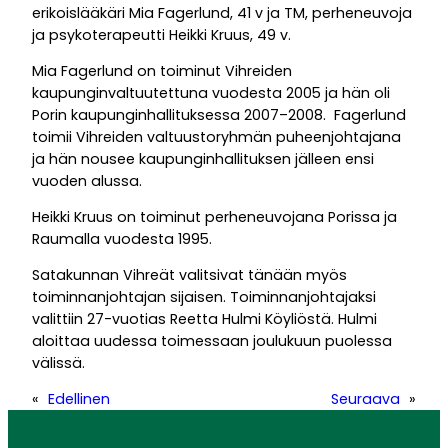
erikoislääkäri Mia Fagerlund, 41 v ja TM, perheneuvoja
ja psykoterapeutti Heikki Kruus, 49 v.
Mia Fagerlund on toiminut Vihreiden
kaupunginvaltuutettuna vuodesta 2005 ja hän oli
Porin kaupunginhallituksessa 2007–2008. Fagerlund
toimii Vihreiden valtuustoryhmän puheenjohtajana
ja hän nousee kaupunginhallituksen jälleen ensi
vuoden alussa.
Heikki Kruus on toiminut perheneuvojana Porissa ja
Raumalla vuodesta 1995.
Satakunnan Vihreät valitsivat tänään myös
toiminnanjohtajan sijaisen. Toiminnanjohtajaksi
valittiin 27-vuotias Reetta Hulmi Köyliöstä. Hulmi
aloittaa uudessa toimessaan joulukuun puolessa
välissä.
«
Edellinen
Seuraava
»