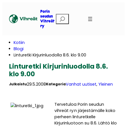
Siirry
sisältöön
Porin
E
seudun
Vihreät
t
ry
s
i
Kotiin
Blogi
Linturetki Kirjurinluodolla 8.6. klo 9.00
Linturetki Kirjurinluodolla 8.6.
klo 9.00
29.5.2008
Vanhat uutiset
, 
Yleinen
Julkaistu
Kategoria
Tervetuloa Porin seudun
vihreät ry:n järjestämälle koko
perheen linturetkelle
Kirjurinluotoon su 8.6. Lähtö klo